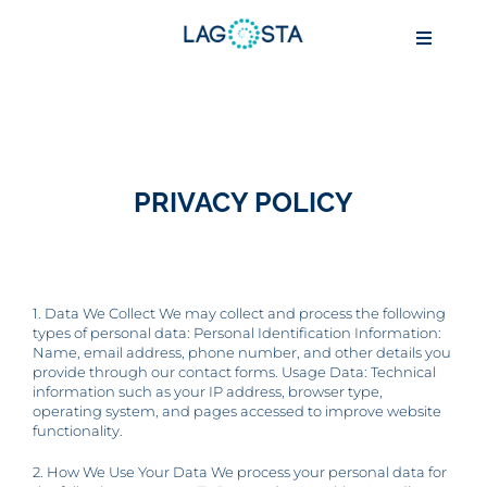
Passer
au
Toggle
contenu
Navigat
ABOUT
PRIVACY POLICY
MARINE BIOTECHNOLOGY
AQUACULTURE
1. Data We Collect We may collect and process the following
types of personal data: Personal Identification Information:
CONSERVATION
Name, email address, phone number, and other details you
provide through our contact forms. Usage Data: Technical
information such as your IP address, browser type,
operating system, and pages accessed to improve website
IMPACT
functionality.
2. How We Use Your Data We process your personal data for