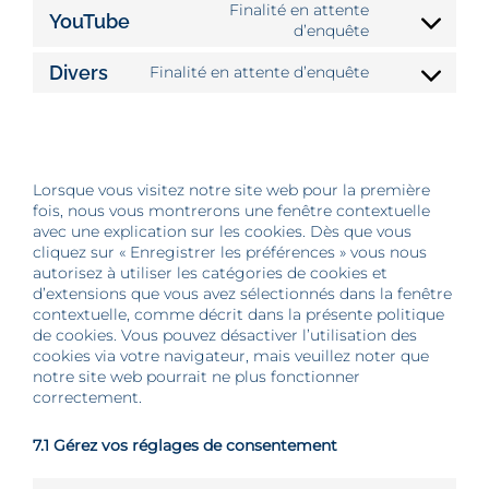
service
Finalité en attente
YouTube
google-
Consent
d’enquête
fonts
to
Divers
service
Finalité en attente d’enquête
Consent
youtube
to
service
7. Consentement
divers
Lorsque vous visitez notre site web pour la première
fois, nous vous montrerons une fenêtre contextuelle
avec une explication sur les cookies. Dès que vous
cliquez sur « Enregistrer les préférences » vous nous
autorisez à utiliser les catégories de cookies et
d’extensions que vous avez sélectionnés dans la fenêtre
contextuelle, comme décrit dans la présente politique
de cookies. Vous pouvez désactiver l’utilisation des
cookies via votre navigateur, mais veuillez noter que
notre site web pourrait ne plus fonctionner
correctement.
7.1 Gérez vos réglages de consentement