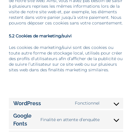
de notre site web. Ainsi, vous n’avez pas besoin de saisir
à plusieurs reprises les mêmes informations lors de la
visite de notre site web et, par exemple, les éléments
restent dans votre panier jusqu’à votre paiement. Nous
pouvons déposer ces cookies sans votre consentement.
5.2 Cookies de marketing/suivi
Les cookies de marketing/suivi sont des cookies ou
toute autre forme de stockage local, utilisés pour créer
des profils d’utilisateurs afin d’afficher de la publicité ou
de suivre l’utilisateur sur ce site web ou sur plusieurs
sites web dans des finalités marketing similaires.
6. Cookies placés
WordPress
Fonctionnel
Consent
to
Google
service
Finalité en attente d’enquête
Consent
wordpress
Fonts
to