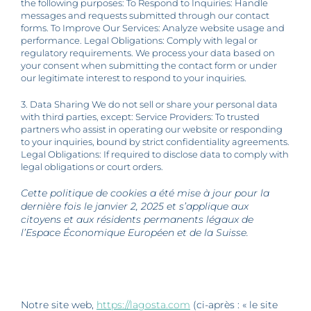
OUR NEWS
the following purposes: To Respond to Inquiries: Handle
messages and requests submitted through our contact
forms. To Improve Our Services: Analyze website usage and
performance. Legal Obligations: Comply with legal or
CONTACT
regulatory requirements. We process your data based on
your consent when submitting the contact form or under
our legitimate interest to respond to your inquiries.
3. Data Sharing We do not sell or share your personal data
with third parties, except: Service Providers: To trusted
partners who assist in operating our website or responding
to your inquiries, bound by strict confidentiality agreements.
Legal Obligations: If required to disclose data to comply with
legal obligations or court orders.
Cette politique de cookies a été mise à jour pour la
dernière fois le janvier 2, 2025 et s’applique aux
citoyens et aux résidents permanents légaux de
l’Espace Économique Européen et de la Suisse.
1. Introduction
Notre site web,
https://lagosta.com
(ci-après : « le site